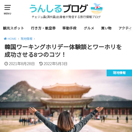
MENU
チェジュ島(済州島)出身者が発信する旅行情報ブログ
観光スポット
行き方・航空券
移動手段
グルメ
買い物
アクティ
HOME
現地情報
韓国ワーキングホリデー体験談とワーホリを
成功させる8つのコツ！
2021年8月28日
2022年5月3日
現地情報