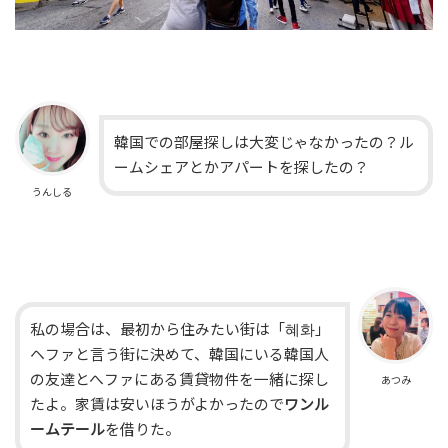
韓国での部屋探しは大変じゃなかったの？ル
ームシェアとかアパートを探したの？
うんしる
私の場合は、最初から住みたい街は「혜화」
ヘファと言う街に決めて、韓国にいる韓国人
の友達とへファにある賃貸物件を一緒に探し
あつみ
たよ。家賃は安いほうがよかったので
ワンル
ームテール
を借りた。