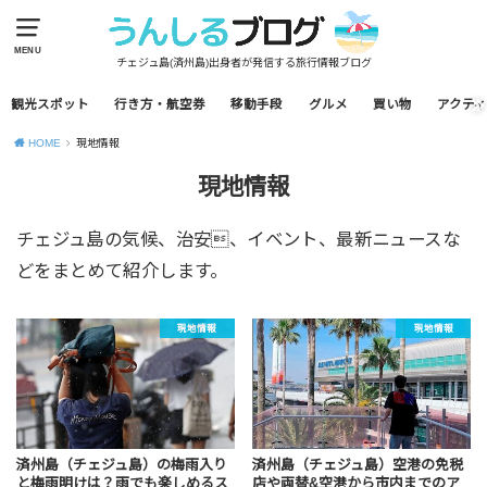
MENU
チェジュ島(済州島)出身者が発信する旅行情報ブログ
観光スポット
行き方・航空券
移動手段
グルメ
買い物
アクティ
HOME
現地情報
現地情報
チェジュ島の気候、治安、イベント、最新ニュースな
どをまとめて紹介します。
現地情報
現地情報
済州島（チェジュ島）の梅雨入り
済州島（チェジュ島）空港の免税
と梅雨明けは？雨でも楽しめるス
店や両替&空港から市内までのア