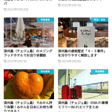
パ
2022年3月7日
2022年5月15日
現地情報
政治・芸能
済州島（チェジュ島）のメゾング
済州島の虐殺歴史「４・３事件」
ラッドホテルでお泊り体験談
を分かりやすく解説します
2022年3月7日
2024年3月3日
現地情報
現地情報
済州島（チェジュ島）でみかん狩
済州島（チェジュ島）のWi-Fi事情
り体験！みかんを日本にお持ち帰
とフリーWi-Fiエリアまとめ
りできる？