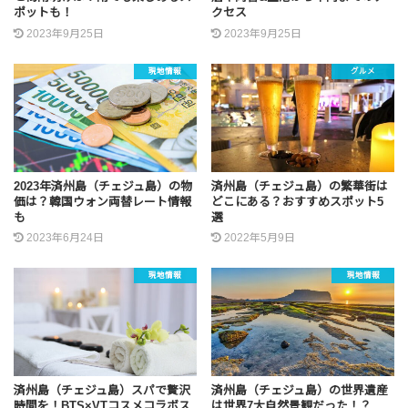
ポットも！
クセス
2023年9月25日
2023年9月25日
現地情報
グルメ
2023年済州島（チェジュ島）の物
済州島（チェジュ島）の繁華街は
価は？韓国ウォン両替レート情報
どこにある？おすすめスポット5
も
選
2023年6月24日
2022年5月9日
現地情報
現地情報
済州島（チェジュ島）スパで贅沢
済州島（チェジュ島）の世界遺産
時間を！BTS×VTコスメコラボス
は世界7大自然景観だった！？