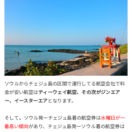
ソウルからチェジュ島の区間で運行してる航空会社で料
金が安い航空は
ティーウェイ航空、その次がジンエア
ー、イースターエア
となります。
そして
、
ソウル発ーチェジュ島着の航空券は
水曜日が一
番高い傾向
があり、チェジュ島発ーソウル着の航空券は