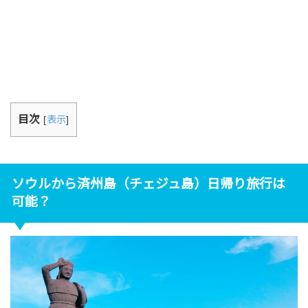
目次
[
表示
]
ソウルから済州島（チェジュ島）日帰り旅行は
可能？