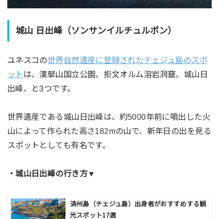
城山 日出峰（ソンサンイルチュルボン）
ユネスコの
世界自然遺産に登録されたチェジュ島のスポ
ット
は、漢拏山国立公園、拒文オルム溶岩洞窟、城山日
出峰、と3つです。
世界遺産である城山日出峰は、約5000年前に噴出した火
山によって作られた高さ182mの山で、新年日の出を見る
スポットとしても有名です。
・城山日出峰の行き方▼
済州島（チェジュ島）出身者がおすすめする観
光スポット17選