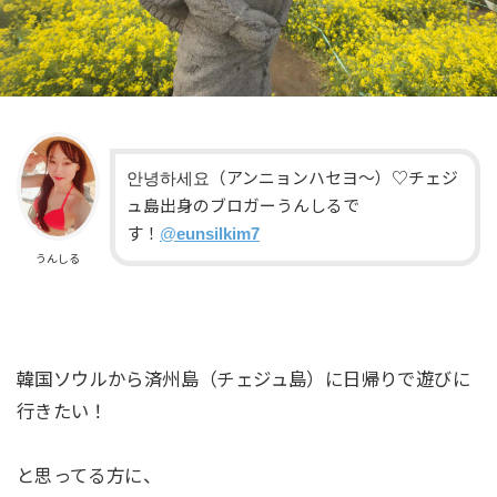
안녕하세요（アンニョンハセヨ〜）♡チェジ
ュ島出身のブロガーうんしるで
す！
@
eunsilkim7
うんしる
韓国ソウルから済州島（チェジュ島）に日帰りで遊びに
行きたい！
と思ってる方に、