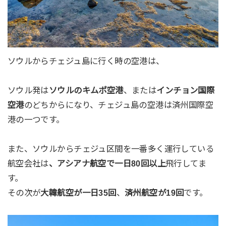
ソウルからチェジュ島に行く時の空港は、
ソウル発は
ソウルのキムポ空港
、または
インチョン国際
空港
のどちからになり、チェジュ島の空港は済州国際空
港の一つです。
また、ソウルからチェジュ区間を一番多く運行している
航空会社は
、アシアナ航空で一日80回以上
飛行してま
す。
その次が
大韓航空が一日35回
、
済州航空が19回
です。