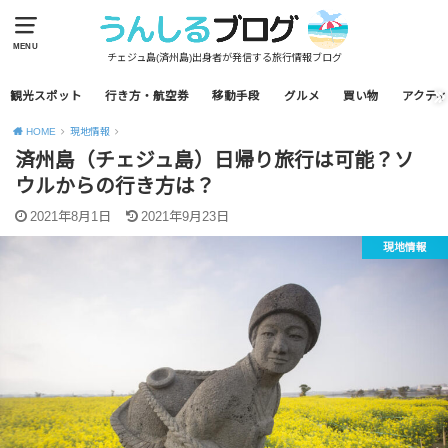
MENU
チェジュ島(済州島)出身者が発信する旅行情報ブログ
観光スポット
行き方・航空券
移動手段
グルメ
買い物
アクティ
HOME
現地情報
済州島（チェジュ島）日帰り旅行は可能？ソ
ウルからの行き方は？
2021年8月1日
2021年9月23日
現地情報