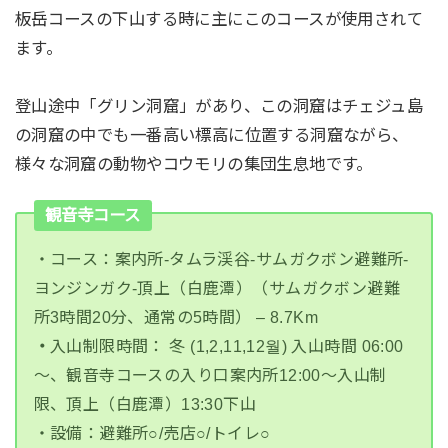
板岳コースの下山する時に主にこのコースが使用されて
ます。
登山途中「グリン洞窟」があり、この洞窟はチェジュ島
の洞窟の中でも一番高い標高に位置する洞窟ながら、
様々な洞窟の動物やコウモリの集団生息地です。
観音寺コース
・コース：案内所-タムラ渓谷-サムガクボン避難所-
ヨンジンガク-頂上（白鹿潭）（サムガクボン避難
所3時間20分、通常の5時間） – 8.7Km
・
入山制限時間： 冬 (1,2,11,12월) 入山時間 06:00
～、
観音寺コース
の入り口案内所
12:00～入山制
限、頂上（白鹿潭）13:30下山
・設備：避難所○/売店○/トイレ○