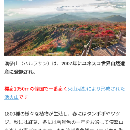
漢拏山（ハルラサン）は、
2007年にユネスコ世界自然遺
産に登録され、
標高1950ｍの韓国で一番高く
火山活動により形成された
活火山
です。
1800種の様々な植物が生殖し、春にはタンポポやツツ
ジ、秋には紅葉、冬には雪景色の一年をお通して漢拏山