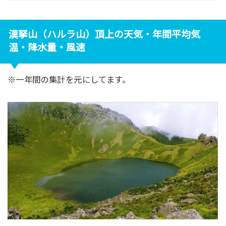
漢拏山（ハルラ山）頂上の天気・年間平均気
温・降水量・風速
※一年間の集計を元にしてます。