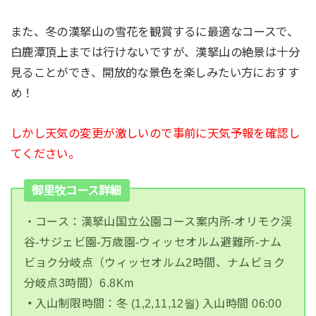
また、冬の漢拏山の雪花を観賞するに最適なコースで、
白鹿潭頂上までは行けないですが、漢拏山の絶景は十分
見ることができ、開放的な景色を楽しみたい方におすす
め！
しかし天気の変更が激しいので事前に天気予報を確認し
てください。
御里牧コース詳細
・コース：漢拏山国立公園コース案内所-オリモク渓
谷-サジェビ園-万歳園-ウィッセオルム避難所-ナム
ビョク分岐点
（ウィッセオルム2時間、ナムビョク
分岐点3時間）6.8Km
・
入山制限時間：冬 (1,2,11,12월) 入山時間 06:00