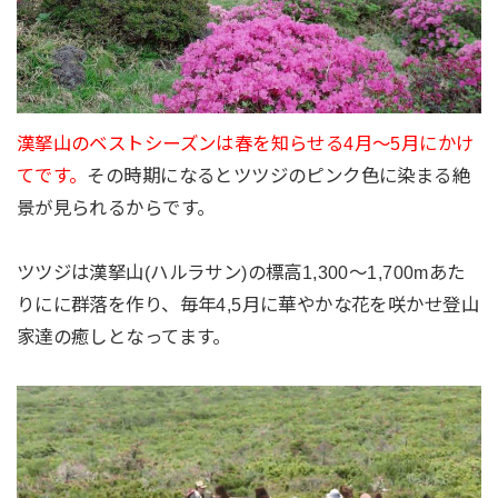
漢拏山のベストシーズンは春を知らせる4月〜5月にかけ
てです。
その時期になるとツツジのピンク色に染まる絶
景が見られるからです。
ツツジは漢拏山(ハルラサン)の標高1,300〜1,700mあた
りにに群落を作り、毎年4,5月に華やかな花を咲かせ登山
家達の癒しとなってます。