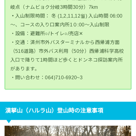
岐点（ナムビョク分岐3時間30分）7km
・
入山制限時間： 冬 (1,2,11,12월) 入山時間 06:00
～、
コース
の入り口案内所
1０:00～入山制限
・設備：避難所○/トイレ○/売店✕
・交通：済州市外バスターミナルから西帰浦方面
（516道路）市外バス利用（50分）西帰浦科学高校
入口で降りて1時間ほど歩くとドンネコ探訪案内所
があります。
・問い合わせ：064)710-6920~3
漢拏山（ハルラ山）登山時の注意事項