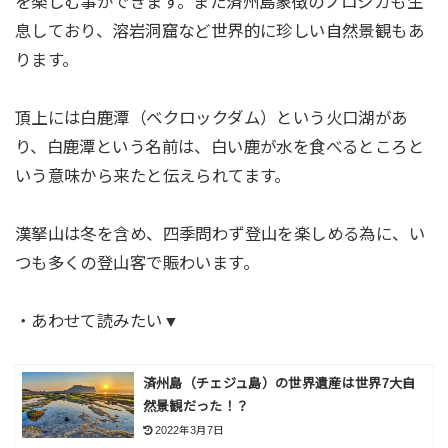
を楽しむ事ができます。また済州島象徴のノロジカも生
息しており、溶岩洞窟など世界的に珍しい自然景観もあ
ります。
頂上には白鹿潭（ベクロックダム）という火口湖があ
り、白鹿潭という名前は、白い鹿が水を食べるところと
いう意味から来たと伝えられてます。
漢拏山は冬を含め、四季問わず登山を楽しめる為に、い
つも多くの登山客で賑わいます。
・あわせて読みたい▼
済州島（チェジュ島）の世界遺産は世界7大自
然景観だった！？
2022年3月7日