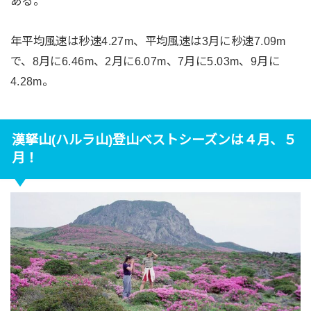
ある。
年平均風速は秒速4.27m、平均風速は3月に秒速7.09m
で、8月に6.46m、2月に6.07m、7月に5.03m、9月に
4.28m。
漢拏山(ハルラ山)登山ベストシーズンは４月、５
月！