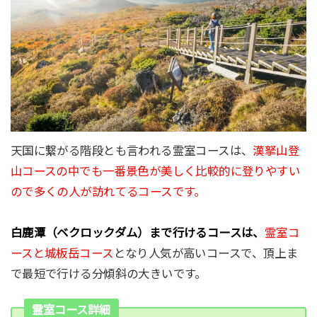
天国に繋がる階段とも言われる霊室コースは、
漢拏山登
山コースの中でも一番景色が美しく比較的に登りやすい
ので多くの人が訪れてるコースです。
白鹿潭（ベクロックダム）まで行けるコースは、
霊室コ
ースと
城板岳コース
となり人気が高いコースで、頂上ま
で最短で行ける分傾斜の大きいです。
霊室コース詳細