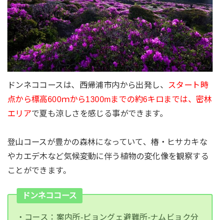
ドンネココースは、西帰浦市内から出発し、
スタート時
点から標高600ｍから1300mまでの約6キロまでは、密林
エリア
で夏も涼しさを感じる事ができます。
登山コースが豊かの森林になっていて、椿・ヒサカキな
やカエデ木など気候変動に伴う植物の変化像を観察する
ことができます。
ドンネココース
・コース：案内所-ピョングェ避難所-ナムビョク分