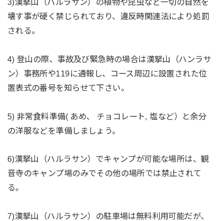
3)
漢拏山（ハルラサン）の植物や昆虫など一切の自然を
壊す事が硬く禁じられており、違反時関連法により処罰
される。
4) 登山の際、事故及び緊急時の場合は
漢拏山（ハンラサ
ン）事務所や119に通報し、コース周辺に設置された位
置表式の番号を知らせて下さい。
5) 非常食料準備( あめ、 チョコレート, 塩など）と余分
の洋服などを準備しましょう。
6)
漢拏山（ハルラサン）でキャンプが可能な場所は、
観
音寺のキャンプ場のみでその他の場所では禁止されて
る。
7)
漢拏山（ハルラサン）の駐車場は無料利用可能だが、