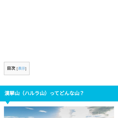
目次
[
表示
]
漢拏山（ハルラ山）ってどんな山？