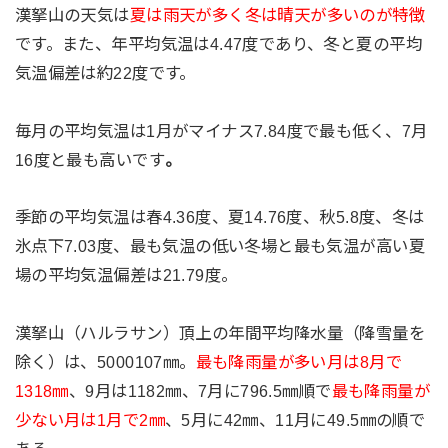
漢拏山の天気は
夏は雨天が多く冬は晴天が多いのが特徴
です。また、
年平均気温は4.47度であり、冬と夏の平均
気温偏差は約22度
です。
毎月の平均気温は1月がマイナス7.84度で最も低く、7月
16度と最も高いです
。
季節の平均気温は春4.36度、夏14.76度、秋5.8度、冬は
氷点下7.03度、最も気温の低い冬場と最も気温が高い夏
場の平均気温偏差は21.79度。
漢拏山（ハルラサン）頂上の年間平均降水量（降雪量を
除く）は、5000107㎜。
最も降雨量が多い月は8月で
1318㎜
、9月は1182㎜、7月に796.5㎜順で
最も降雨量が
少ない月は1月で2㎜
、5月に42㎜、11月に49.5㎜の順で