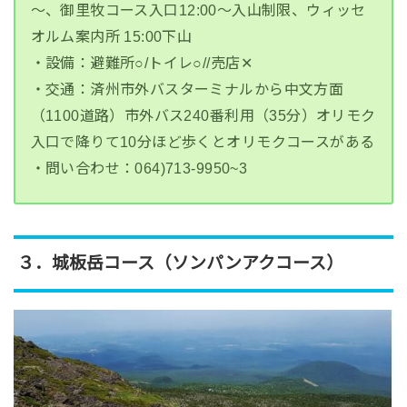
～、
御里牧
コース入口12:00～入山制限、ウィッセ
オルム案内所 15:00下山
・設備：避難所○/トイレ○//売店✕
・交通：済州市外バスターミナルから中文方面
（1100道路）市外バス240番利用（35分）オリモク
入口で降りて10分ほど歩くとオリモクコースがある
・問い合わせ：064)713-9950~3
３．城板岳コース（ソンパンアクコース）