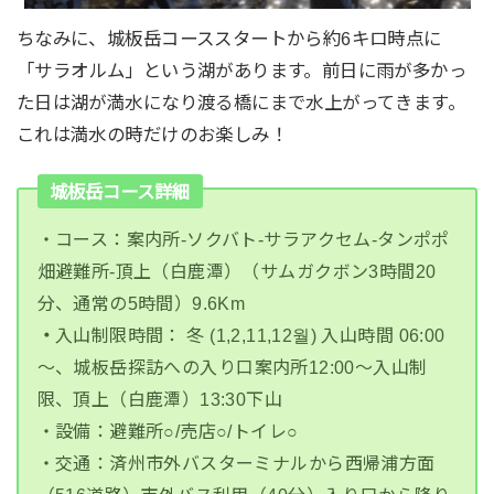
ちなみに、城板岳コーススタートから約6キロ時点に
「サラオルム」という湖があります。前日に雨が多かっ
た日は湖が満水になり渡る橋にまで水上がってきます。
これは満水の時だけのお楽しみ！
城板岳コース詳細
・コース：案内所-ソクバト-サラアクセム-タンポポ
畑避難所-頂上（白鹿潭）（サムガクボン3時間20
分、通常の5時間）9.6Km
・
入山制限時間： 冬 (1,2,11,12월) 入山時間 06:00
～、
城板岳
探訪への入り口案内所
12:00～入山制
限、頂上（白鹿潭）13:30下山
・設備：避難所○/売店○/トイレ○
・交通：済州市外バスターミナルから西帰浦方面