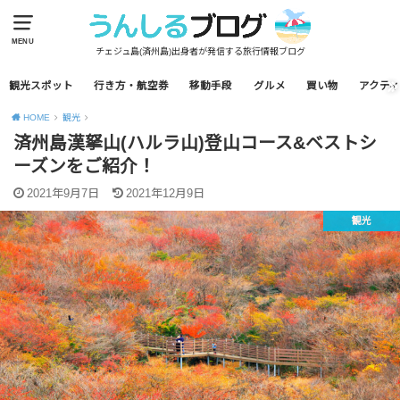
MENU
チェジュ島(済州島)出身者が発信する旅行情報ブログ
観光スポット
行き方・航空券
移動手段
グルメ
買い物
アクティ
HOME
観光
済州島漢拏山(ハルラ山)登山コース&ベストシ
ーズンをご紹介！
2021年9月7日
2021年12月9日
観光