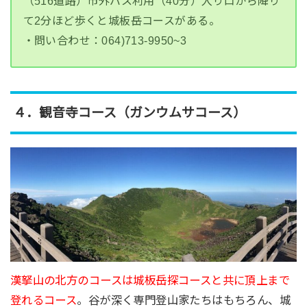
（516道路）市外バス利用（40分）入り口から降り
て2分ほど歩くと城板岳コースがある。
・問い合わせ：064)713-9950~3
４．観音寺
コース（ガンウムサコース）
漢拏山の北方のコースは城板岳探コースと共に頂上まで
登れるコース
。谷が深く専門登山家たちはもちろん、城