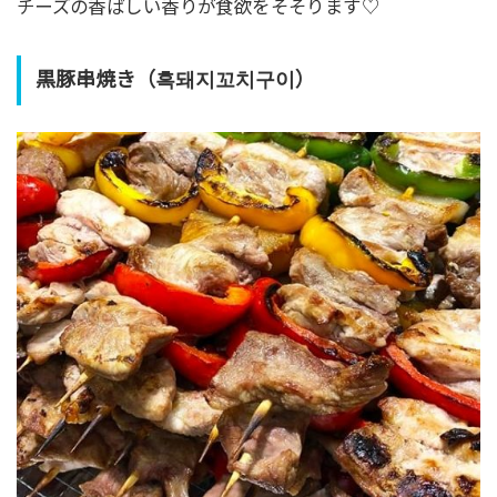
チーズの香ばしい香りが食欲をそそります♡
黒豚串焼き（흑돼지꼬치구이）