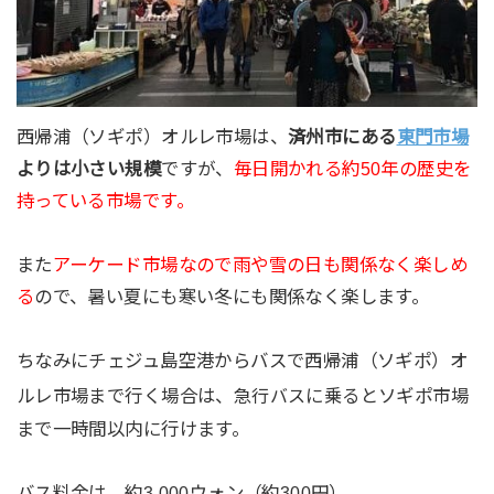
西帰浦（ソギポ）オルレ市場は、
済州市にある
東門市場
よりは小さい規模
ですが、
毎日開かれる約50年の歴史を
持っている市場です。
また
アーケード市場なので雨や雪の日も関係なく楽しめ
る
ので、暑い夏にも寒い冬にも関係なく楽します。
ちなみにチェジュ島空港からバスで西帰浦（ソギポ）オ
ルレ市場まで行く場合は、
に乗るとソギポ市場
急行バス
まで一時間以内に行けます。
バス料金は、約3,000ウォン（約300円）