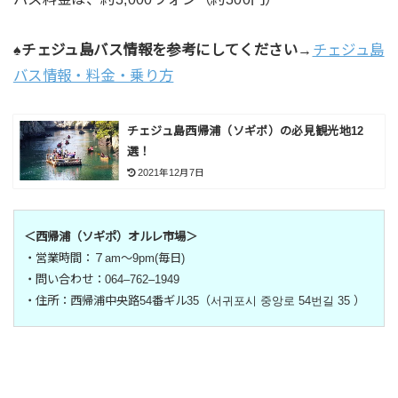
♠チェジュ島バス情報を参考にしてください
→
チェジュ島
バス情報・料金・乗り方
チェジュ島西帰浦（ソギポ）の必見観光地12
選！
2021年12月7日
＜西帰浦（ソギポ）オルレ市場＞
・営業時間：７am〜9pm(毎日)
・問い合わせ：064–762–1949
・住所：西帰浦中央路54番ギル35（서귀포시 중앙로 54번길 35 ）