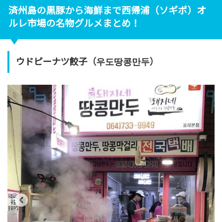
済州島の黒豚から海鮮まで西帰浦（ソギポ）オ
ルレ市場の名物グルメまとめ！
ウドピーナツ餃子（우도땅콩만두）