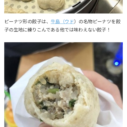
ピーナツ形の餃子は、
牛島（ウド
）の名物ピーナツを餃
子の生地に練りこんである他では味わえない餃子！