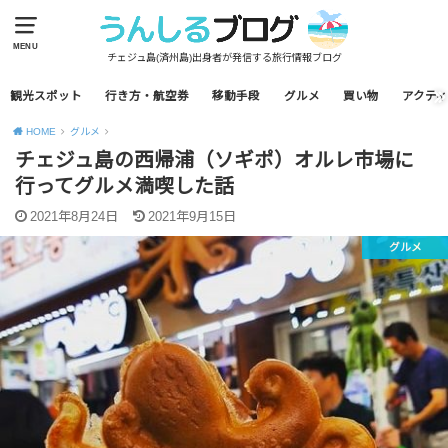
MENU
チェジュ島(済州島)出身者が発信する旅行情報ブログ
観光スポット
行き方・航空券
移動手段
グルメ
買い物
アクティ
HOME
グルメ
チェジュ島の西帰浦（ソギポ）オルレ市場に
行ってグルメ満喫した話
2021年8月24日
2021年9月15日
グルメ