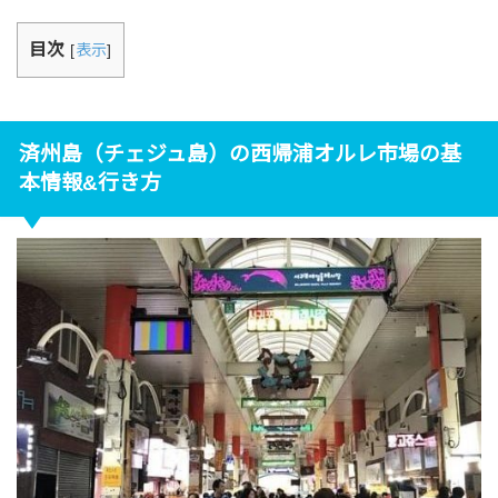
目次
[
表示
]
済州島（チェジュ島）の西帰浦オルレ市場の基
本情報&行き方