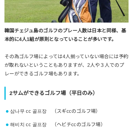
韓国チェジュ島のゴルフのプレー人数は日本と同様、基
本的に4人1組が原則となっていることが多いです。
その為ゴルフ場によっては4人揃っていない場合には予約
が取れないということもありますが、2人や３人でのプ
レーができるゴルフ場もあります。
2サムができる
ゴルフ場（平日のみ）
삼나무 cc 골프장
（
スギ
cc
のゴルフ場）
해비치 cc 골프장
（
ヘビチ
cc
のゴルフ場）