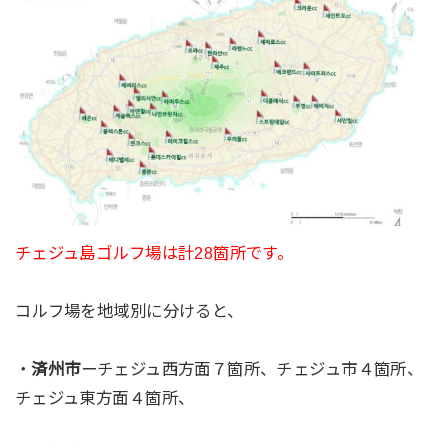
チェジュ島ゴルフ場は計28箇所です。
コルフ場を地域別に分けると、
・
済州市
ーチェジュ西方面７箇所、チェジュ市４箇所、
チェジュ東方面４箇所、