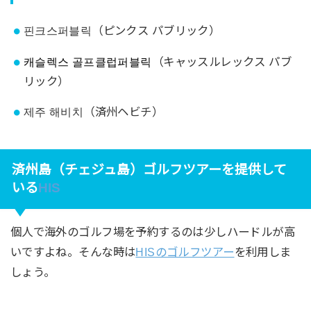
핀크스퍼블릭（ピンクス パブリック）
캐슬렉스 골프클럽퍼블릭
（キャッスル
レックス パブ
リック）
제주 해비치（
済州
ヘビチ
）
済州島（チェジュ島）ゴルフツアーを提供して
いる
HIS
個人で海外のゴルフ場を予約するのは少しハードルが高
いですよね。そんな時は
HISのゴルフツアー
を利用しま
しょう。