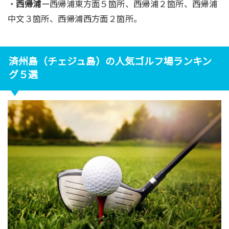
・
西帰浦
ー西帰浦東方面５箇所、西帰浦２箇所、西帰浦
中文３箇所、西帰浦西方面２箇所。
済州島（チェジュ島）の人気ゴルフ場ランキン
グ５選